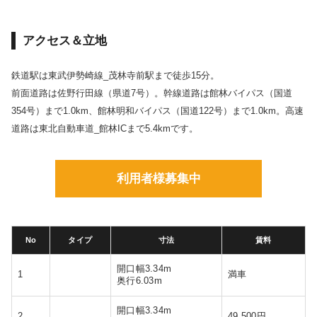
アクセス＆立地
鉄道駅は東武伊勢崎線_茂林寺前駅まで徒歩15分。
前面道路は佐野行田線（県道7号）。幹線道路は館林バイパス（国道
354号）まで1.0km、館林明和バイパス（国道122号）まで1.0km。高速
道路は東北自動車道_館林ICまで5.4kmです。
利用者様募集中
No
タイプ
寸法
賃料
開口幅3.34m
1
満車
奥行6.03m
開口幅3.34m
2
49,500円