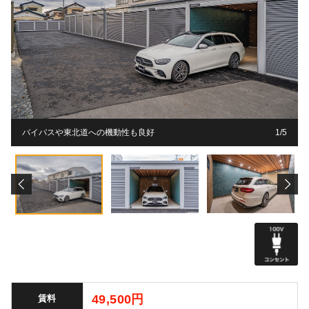
バイパスや東北道への機動性も良好
1
1
1
1
1
/
5
5
5
5
5
49,500円
賃料