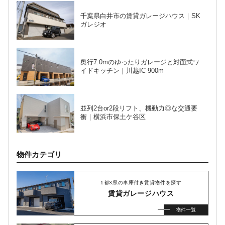
千葉県白井市の賃貸ガレージハウス｜SK
ガレジオ
奥行7.0mのゆったりガレージと対面式ワ
イドキッチン｜川越IC 900m
並列2台or2段リフト、機動力◎な交通要
衝｜横浜市保土ケ谷区
物件カテゴリ
1都3県の車庫付き賃貸物件を探す
賃貸ガレージハウス
物件一覧