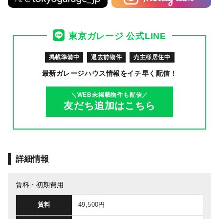
東京ガレージ 公式LINE
掲載準備中
退去前物件
売主様居住中
最新ガレージハウス情報を
イチ早く配信！
＼WEB未掲載物件も配信／
友だち追加はこちら
詳細情報
賃料・初期費用
賃料
49,500円