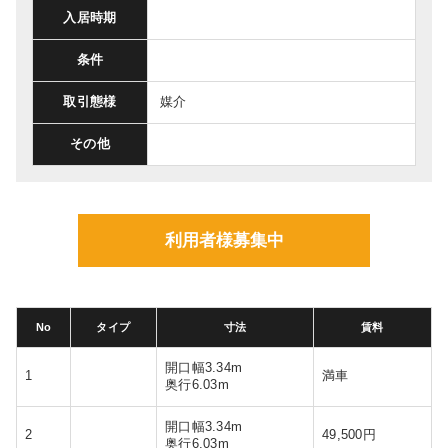
入居時期
条件
取引態様
媒介
その他
利用者様募集中
No
タイプ
寸法
賃料
開口幅3.34m
1
満車
奥行6.03m
開口幅3.34m
2
49,500円
奥行6.03m