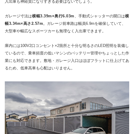
入出庫も神経質になりすぎる必要はないでしょう。
ガレージ寸法は
横幅3.39m×奥行6.03m
、手動式シャッターの開口は
横
幅3.34m×高さ2.57m
。ガレージ前車路は幅員6.9mを確保していて、
大型車や幅広なスポーツカーも無理なく入出庫できます。
庫内には100V2口コンセント×2箇所と十分な明るさのLED照明を装備し
ているので、乗車頻度の低いマシンのバッテリー管理やちょっとした作
業にも対応できます。敷地・ガレージ入口はほぼフラットに仕上げてあ
るため、低車高車も心配はいりません。