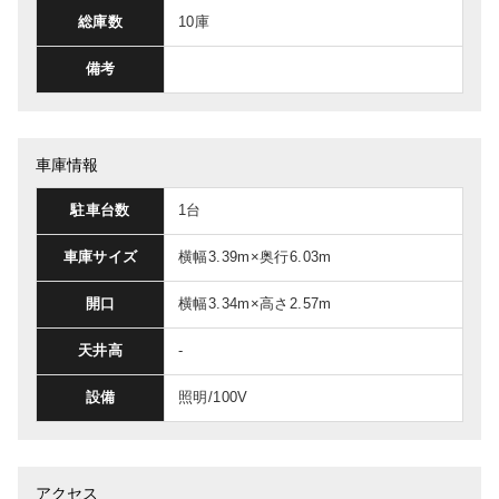
総庫数
10庫
備考
車庫情報
駐車台数
1台
車庫サイズ
横幅3.39m×奥行6.03m
開口
横幅3.34m×高さ2.57m
天井高
-
設備
照明/100V
アクセス