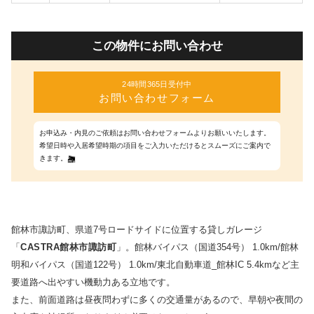
この物件にお問い合わせ
24時間365日受付中
お問い合わせフォーム
お申込み・内見のご依頼はお問い合わせフォームよりお願いいたします。
希望日時や入居希望時期の項目をご入力いただけるとスムーズにご案内で
きます。
館林市諏訪町、県道7号ロードサイドに位置する貸しガレージ
「
CASTRA館林市諏訪町
」。館林バイパス（国道354号） 1.0km/館林
明和バイパス（国道122号） 1.0km/東北自動車道_館林IC 5.4kmなど主
要道路へ出やすい機動力ある立地です。
また、前面道路は昼夜問わずに多くの交通量があるので、早朝や夜間の