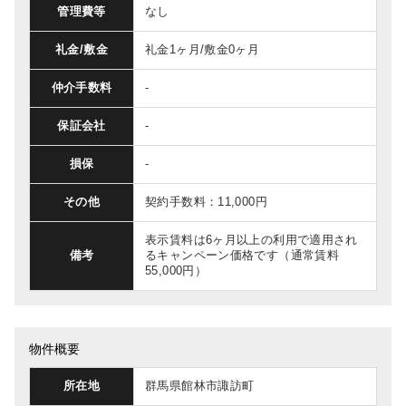
管理費等
なし
礼金/敷金
礼金1ヶ月/敷金0ヶ月
仲介手数料
-
保証会社
-
損保
-
その他
契約手数料：11,000円
表示賃料は6ヶ月以上の利用で適用され
備考
るキャンペーン価格です（通常賃料
55,000円）
物件概要
所在地
群馬県館林市諏訪町