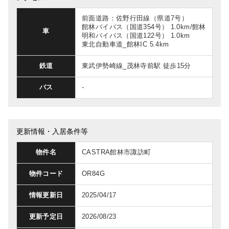
前面道路：佐野行田線（県道7号）
館林バイパス（国道354号） 1.0km/館林
車
明和バイパス（国道122号） 1.0km
東北自動車道_館林IC 5.4km
鉄道
東武伊勢崎線_茂林寺前駅 徒歩15分
バス
-
更新情報・入居条件等
物件名
CASTRA館林市諏訪町
物件コード
OR84G
情報更新日
2025/04/17
更新予定日
2026/08/23