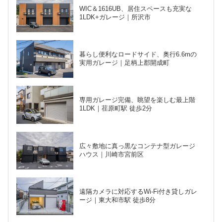
WIC＆1616UB、居住スペースも充実な
1LDK+ガレージ｜所沢市
暮らし便利なロードサイド、奥行6.6mの
実用ガレージ｜足柄上郡開成町
専用ガレージ完備、眺望を楽しむ最上階
1LDK｜荏原町駅 徒歩2分
広々敷地に真っ黒なコンテナ型ガレージ
ハウス｜川崎市宮前区
遠隔カメラに対応するWi-Fi付き貸しガレ
ージ｜東大和市駅 徒歩8分