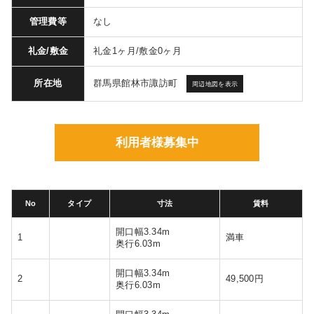
管理費等
なし
礼金/敷金
礼金1ヶ月/敷金0ヶ月
群馬県館林市諏訪町
所在地
周辺地図を表示
利用者様募集中
No
タイプ
寸法
賃料
開口幅3.34m
1
満車
奥行6.03m
開口幅3.34m
2
49,500円
奥行6.03m