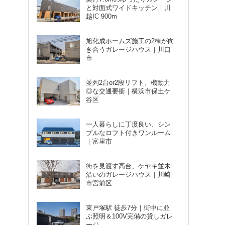
と対面式ワイドキッチン｜川
越IC 900m
旭化成ホームズ施工の2棟が向
き合うガレージハウス｜川口
市
並列2台or2段リフト、機動力
◎な交通要衝｜横浜市保土ケ
谷区
一人暮らしに丁度良い、シン
プルなロフト付きワンルーム
｜富里市
街を見渡す高台、ケヤキ並木
沿いのガレージハウス｜川崎
市宮前区
東戸塚駅 徒歩7分｜街中に並
ぶ照明＆100V完備の貸しガレ
ージ