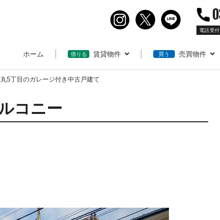
0
電話受付
ホーム
賃貸物件
売買物件
借りる
買う
丸5丁目のガレージ付き中古戸建て
バルコニー