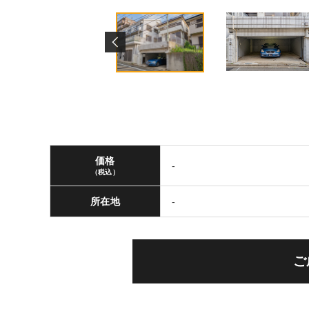
価格
-
（税込）
所在地
-
ご