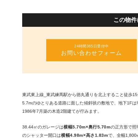
この物件
24時間365日受付中
お問い合わせフォーム
東武東上線_東武練馬駅から徳丸通りを北上すること徒歩1
5.7mのゆとりある道路に面した傾斜状の敷地で、地下1F
1986年7月築の木造2階建てが佇みます。
38.44㎡のガレージは
横幅5.70m×奥行5.70m
の正方形で照
のシャッター開口は
横幅4.98m×高さ1.83m
で、全幅1,8