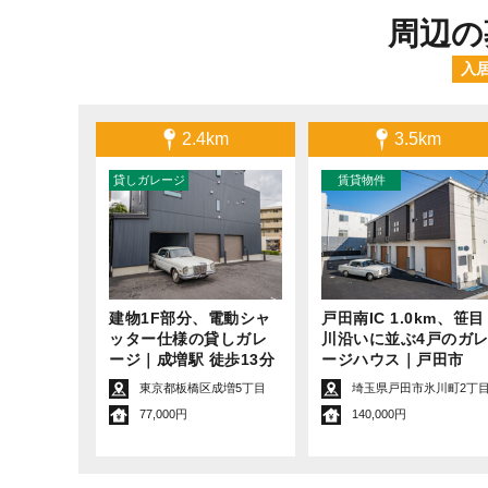
周辺の
入
2.4km
3.5km
建物1F部分、電動シャ
戸田南IC 1.0km、笹目
ッター仕様の貸しガレ
川沿いに並ぶ4戸のガ
ージ｜成増駅 徒歩13分
ージハウス｜戸田市
東京都板橋区成増5丁目
埼玉県戸田市氷川町2丁
77,000円
140,000円