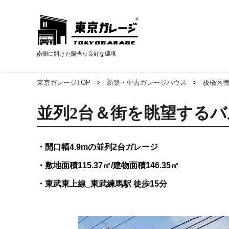
南側に開けた陽当り良好な環境
東京ガレージTOP
新築・中古ガレージハウス
板橋区徳
並列2台＆街を眺望する
開口幅4.9mの並列2台ガレージ
敷地面積115.37㎡/建物面積146.35㎡
東武東上線_東武練馬駅 徒歩15分