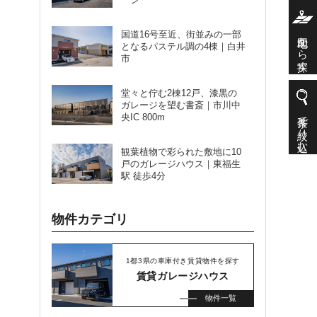
国道16号至近、街並みの一部
地図から探す
となるパステル調の4棟｜白井
市
堂々と佇む2棟12戸、漆黒の
ガレージを望む書斎｜市川中
条件で絞り込む
央IC 800m
観葉植物で彩られた敷地に10
戸のガレージハウス｜東福生
駅 徒歩4分
物件カテゴリ
1都3県の車庫付き賃貸物件を探す
賃貸ガレージハウス
物件一覧