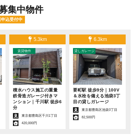
募集中物件
居申込受付中
5.3km
6.3km
積水ハウス施工の重量
要町駅 徒歩9分｜100V
レ
鉄骨造ガレージ付きマ
＆水栓を備える池袋3丁
ンション｜千川駅 徒歩6
目の貸しガレージ
分
目
東京都豊島区池袋3丁目
東京都豊島区千川1丁目
82,500円
420,000円