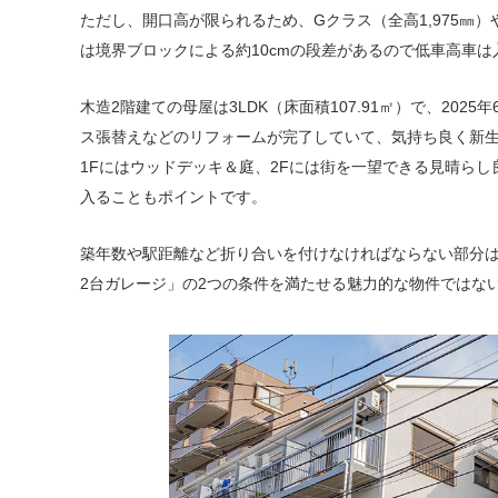
ただし、開口高が限られるため、Gクラス（全高1,975㎜）
は境界ブロックによる約10cmの段差があるので低車高車
木造2階建ての母屋は3LDK（床面積107.91㎡）で、20
ス張替えなどのリフォームが完了していて、気持ち良く新
1Fにはウッドデッキ＆庭、2Fには街を一望できる見晴ら
入ることもポイントです。
築年数や駅距離など折り合いを付けなければならない部分は
2台ガレージ」の2つの条件を満たせる魅力的な物件ではな