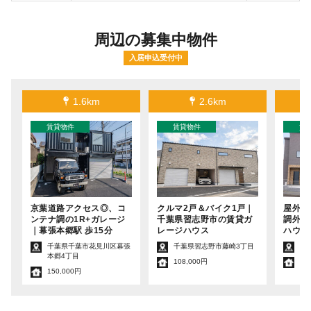
周辺の募集中物件
入居申込受付中
1.6km
2.6km
京葉道路アクセス◎、コ
クルマ2戸＆バイク1戸｜
屋外P
ンテナ調の1R+ガレージ
千葉県習志野市の賃貸ガ
調外壁
｜幕張本郷駅 歩15分
レージハウス
ハウス
千葉県千葉市花見川区幕張
千葉県習志野市藤崎3丁目
千
本郷4丁目
108,000円
15
150,000円