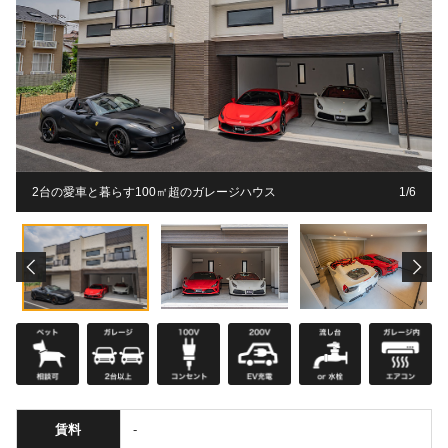
2台の愛車と暮らす100㎡超のガレージハウス
1
1
1
1
1
1
/
6
6
6
6
6
6
賃料
-