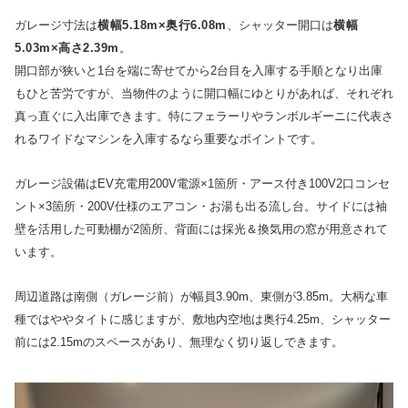
ガレージ寸法は
横幅5.18m×奥行6.08m
、シャッター開口は
横幅
5.03m×高さ2.39m
。
開口部が狭いと1台を端に寄せてから2台目を入庫する手順となり出庫
もひと苦労ですが、当物件のように開口幅にゆとりがあれば、それぞれ
真っ直ぐに入出庫できます。特にフェラーリやランボルギーニに代表さ
れるワイドなマシンを入庫するなら重要なポイントです。
ガレージ設備はEV充電用200V電源×1箇所・アース付き100V2口コンセ
ント×3箇所・200V仕様のエアコン・お湯も出る流し台。サイドには袖
壁を活用した可動棚が2箇所、背面には採光＆換気用の窓が用意されて
います。
周辺道路は南側（ガレージ前）が幅員3.90m、東側が3.85m。大柄な車
種ではややタイトに感じますが、敷地内空地は奥行4.25m、シャッター
前には2.15mのスペースがあり、無理なく切り返しできます。