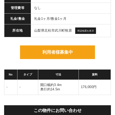
管理費等
なし
礼金/敷金
礼金1ヶ月/敷金1ヶ月
山梨県北杜市武川町牧原
所在地
周辺地図を表示
利用者様募集中
No
タイプ
寸法
賃料
開口幅約3.4m
-
-
176,000円
奥行約14.5m
この物件にお問い合わせ