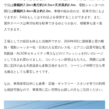
寸法は
横幅約7.2m×奥行約14.5m×天井高約2.4m
、電動シャッターの
開口は
横幅約3.4m×高さ約2.2m
。車種や組み合わせ、駐車方法にもよ
りますが、5-6台もしくはそれ以上を保管することができます。また、
屋外スペースは車10台程を駐車できるゆとりがあり、積載車も楽々進
入できます。
工場としての役目を終えた当物件ですが、2024年9月に屋根裏と壁の断
熱・電動シャッター化・日光の入る窓のレス化・エアコン設置可能な電
気配線・ALSOKセキュリティ導入などのリフレッシュを行いガレージ
として生まれ変わりました。コレクション保管はもちろん、周囲には泉
質に定評のある天然温泉も多数立地するので、ツーリング仲間で立ち寄
る拠点としても重宝しそうです。
なお、車両保管以外にも倉庫・店舗・ギャラリー・スタジオ等での利用
も相談可能なので、事業用に広い空間をお探しの方もご注目ください。