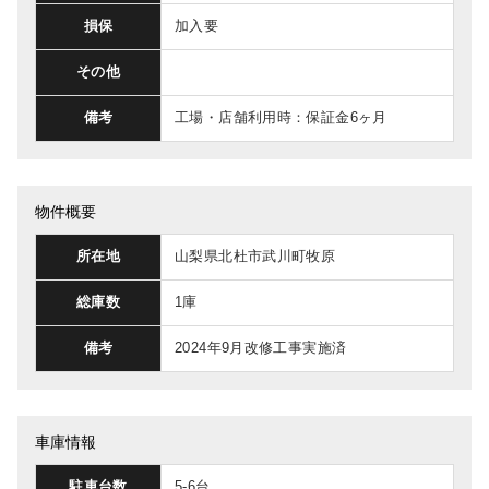
損保
加入要
その他
備考
工場・店舗利用時：保証金6ヶ月
物件概要
所在地
山梨県北杜市武川町牧原
総庫数
1庫
備考
2024年9月改修工事実施済
車庫情報
駐車台数
5-6台