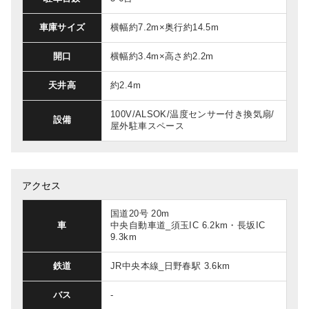
車庫サイズ
横幅約7.2m×奥行約14.5m
開口
横幅約3.4m×高さ約2.2m
天井高
約2.4m
100V/ALSOK/温度センサー付き換気扇/
設備
屋外駐車スペース
アクセス
国道20号 20m
車
中央自動車道_須玉IC 6.2km・長坂IC
9.3km
鉄道
JR中央本線_日野春駅 3.6km
バス
-