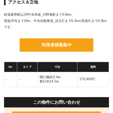
アクセス＆立地
鉄道最寄駅はJR中央本線_日野春駅まで3.6km。
国道20号まで20m、中央自動車道_須玉ICまで6.2km/長坂ICまで9.3km
です。
利用者様募集中
No
タイプ
寸法
賃料
開口幅約3.4m
-
-
176,000円
奥行約14.5m
この物件にお問い合わせ