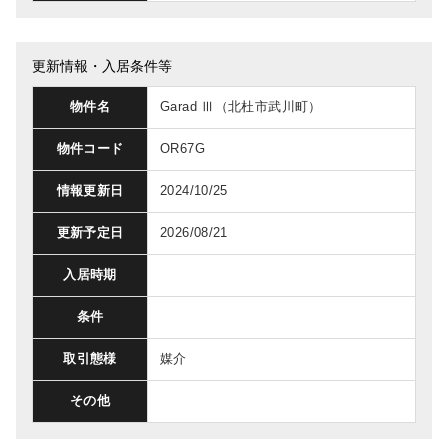
更新情報・入居条件等
物件名
Garad Ⅲ（北杜市武川町）
物件コード
OR67G
情報更新日
2024/10/25
更新予定日
2026/08/21
入居時期
条件
取引態様
媒介
その他