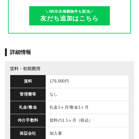
＼WEB未掲載物件も配信／
友だち追加はこちら
詳細情報
賃料・初期費用
賃料
176,000円
管理費等
なし
礼金/敷金
礼金1ヶ月/敷金1ヶ月
仲介手数料
賃料の1.1ヶ月（税込）
保証会社
加入要