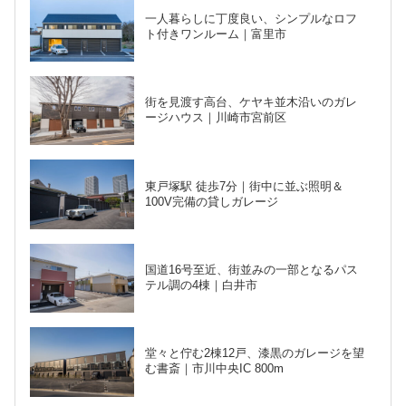
一人暮らしに丁度良い、シンプルなロフ
ト付きワンルーム｜富里市
街を見渡す高台、ケヤキ並木沿いのガレ
ージハウス｜川崎市宮前区
東戸塚駅 徒歩7分｜街中に並ぶ照明＆
100V完備の貸しガレージ
国道16号至近、街並みの一部となるパス
テル調の4棟｜白井市
堂々と佇む2棟12戸、漆黒のガレージを望
む書斎｜市川中央IC 800m