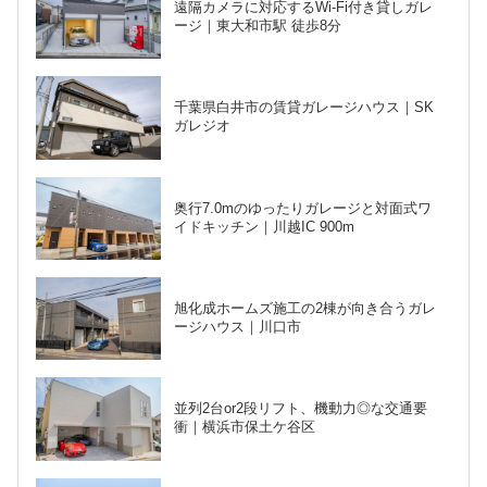
遠隔カメラに対応するWi-Fi付き貸しガレ
ージ｜東大和市駅 徒歩8分
千葉県白井市の賃貸ガレージハウス｜SK
ガレジオ
奥行7.0mのゆったりガレージと対面式ワ
イドキッチン｜川越IC 900m
旭化成ホームズ施工の2棟が向き合うガレ
ージハウス｜川口市
並列2台or2段リフト、機動力◎な交通要
衝｜横浜市保土ケ谷区