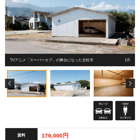
TVアニメ「スーパーカブ」の舞台になった北杜市
1
1
1
1
1
/
5
5
5
5
5
176,000円
賃料