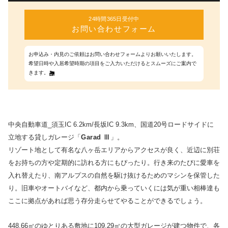
24時間365日受付中
お問い合わせフォーム
お申込み・内見のご依頼はお問い合わせフォームよりお願いいたします。
希望日時や入居希望時期の項目をご入力いただけるとスムーズにご案内で
きます。
中央自動車道_須玉IC 6.2km/長坂IC 9.3km、国道20号ロードサイドに
立地する貸しガレージ「
Garad Ⅲ
」。
リゾート地として有名な八ヶ岳エリアからアクセスが良く、近辺に別荘
をお持ちの方や定期的に訪れる方にもぴったり。行き来のたびに愛車を
入れ替えたり、南アルプスの自然を駆け抜けるためのマシンを保管した
り。旧車やオートバイなど、都内から乗っていくには気が重い相棒達も
ここに拠点があれば思う存分走らせてやることができるでしょう。
448.66㎡のゆとりある敷地に109.29㎡の大型ガレージが建つ物件で、各