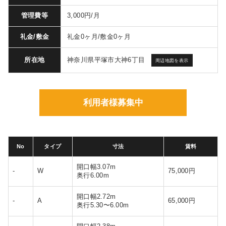
管理費等
3,000円/月
礼金/敷金
礼金0ヶ月/敷金0ヶ月
神奈川県平塚市大神6丁目
所在地
周辺地図を表示
利用者様募集中
No
タイプ
寸法
賃料
開口幅3.07m
-
W
75,000円
奥行6.00m
開口幅2.72m
-
A
65,000円
奥行5.30〜6.00m