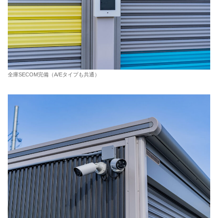
全庫SECOM完備（A/Eタイプも共通）