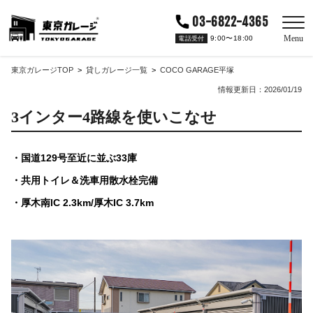
03-6822-4365
Menu
9:00〜18:00
電話受付
東京ガレージTOP
貸しガレージ一覧
COCO GARAGE平塚
情報更新日：2026/01/19
3インター4路線を使いこなせ
国道129号至近に並ぶ33庫
共用トイレ＆洗車用散水栓完備
厚木南IC 2.3km/厚木IC 3.7km