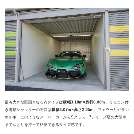
最も大きな区画となるWタイプは
横幅3.18m×奥行6.00m
、リモコン付
き電動シャッターの開口は
横幅3.07m×高さ2.35m
。フェラーリやラン
ボルギーニのようなスーパーカーからSクラス・7シリーズ級の大型車
までゆとりを持って格納できるサイズ感です。