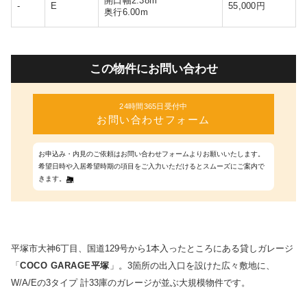
開口幅2.38m
-
E
55,000円
奥行6.00m
この物件にお問い合わせ
24時間365日受付中
お問い合わせフォーム
お申込み・内見のご依頼はお問い合わせフォームよりお願いいたします。
希望日時や入居希望時期の項目をご入力いただけるとスムーズにご案内で
きます。
平塚市大神6丁目、国道129号から1本入ったところにある貸しガレージ
「
COCO GARAGE平塚
」。3箇所の出入口を設けた広々敷地に、
W/A/Eの3タイプ 計33庫のガレージが並ぶ大規模物件です。