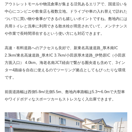
アウトレットモールや物流倉庫が集まる活気あるエリアで、国道沿いを
中心にコンビニや飲食店も複数立地。ドライブや車の入れ替えで訪れた
ついでに買い物や食事ができるのも嬉しいポイントですね。敷地内には
共用トイレと洗車に利用できる散水栓が用意されていて、メンテナンス
や作業で長時間滞在するという使い方にも対応できます。
高速・有料道路へのアクセスも良好で、新東名高速道路_厚木南IC
2.3km/東名高速道路_厚木IC 3.7km/小田原厚木道路_伊勢原IC（小田原
方面入口） 4.0km。海老名南JCT経由で繋がる圏央道も含めて、3イン
ター4路線を自在に使えるのでツーリング拠点としてもぴったりな環境
です。
前面道路幅は西側5.8m/北側5.5m、敷地内車路幅は5.3〜6.0mで大型車
やワイドボディなスポーツカーもストレスなく入出庫できます。