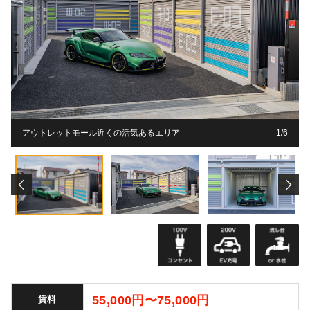
アウトレットモール近くの活気あるエリア
1
1
1
1
1
1
/
6
6
6
6
6
6
55,000円〜75,000円
賃料