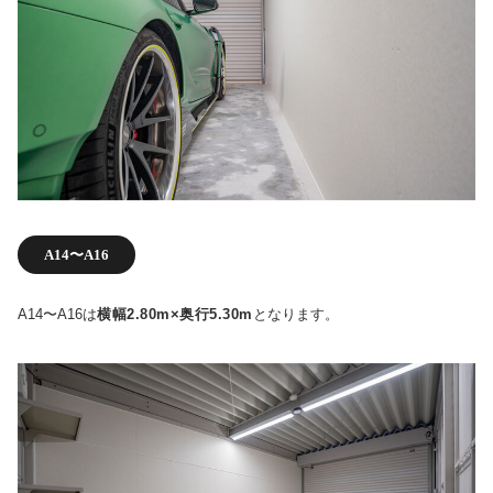
A14〜A16
A14〜A16は
横幅2.80m×奥行5.30m
となります。