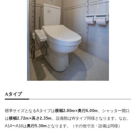
Aタイプ
標準サイズとなるAタイプは
横幅2.80m×奥行6.00m
、シャッター開口
は
横幅2.72m×高さ2.35m
。設備類はWタイプ同様となります。なお、
A14〜A16は
奥行5.30m
となります。（その他寸法・設備は同様）