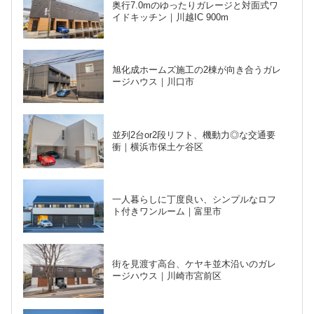
奥行7.0mのゆったりガレージと対面式ワ
イドキッチン｜川越IC 900m
旭化成ホームズ施工の2棟が向き合うガレ
ージハウス｜川口市
並列2台or2段リフト、機動力◎な交通要
衝｜横浜市保土ケ谷区
一人暮らしに丁度良い、シンプルなロフ
ト付きワンルーム｜富里市
街を見渡す高台、ケヤキ並木沿いのガレ
ージハウス｜川崎市宮前区